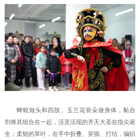
文明评论
北京宣传文化引导基金
宣传思想文化人才
专题
+
资料库
蝉蜕做头和四肢、玉兰花骨朵做身体，黏合
剂将其组合在一起，活灵活现的齐天大圣在指尖诞
生；柔韧的草叶，在手中折叠、穿插、打结，编织