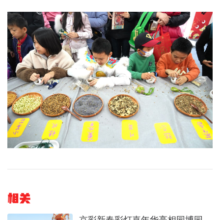
相关
京彩新春彩灯嘉年华亮相园博园，