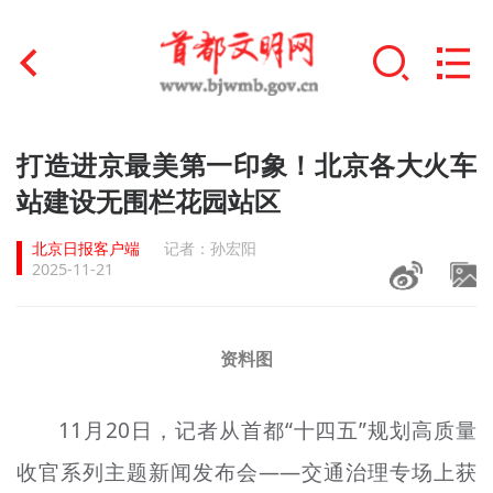
首页
打造进京最美第一印象！北京各大火车
+
站建设无围栏花园站区
文明创建
北京日报客户端
记者：孙宏阳
文明实践
2025-11-21
+
文明培育
未成年人思想道德建设
资料图
+
榜样人物
11月20日，记者从首都“十四五”规划高质量
身边好人
收官系列主题新闻发布会——交通治理专场上获