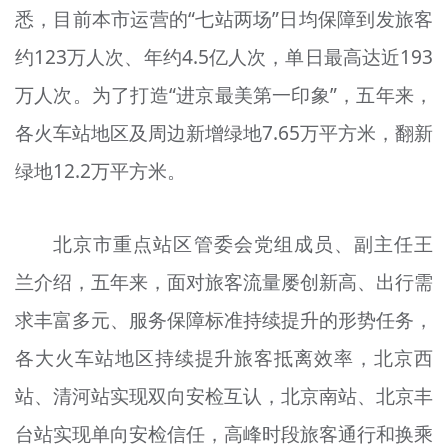
悉，目前本市运营的“七站两场”日均保障到发旅客
文明评论
约123万人次、年约4.5亿人次，单日最高达近193
北京宣传文化引导基金
万人次。为了打造“进京最美第一印象”，五年来，
宣传思想文化人才
各火车站地区及周边新增绿地7.65万平方米，翻新
专题
绿地12.2万平方米。
+
资料库
北京市重点站区管委会党组成员、副主任王
兰介绍，五年来，面对旅客流量屡创新高、出行需
求丰富多元、服务保障标准持续提升的形势任务，
各大火车站地区持续提升旅客抵离效率，北京西
站、清河站实现双向安检互认，北京南站、北京丰
台站实现单向安检信任，高峰时段旅客通行和换乘