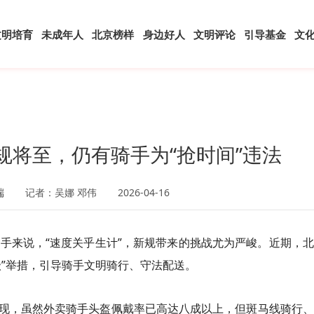
文明培育
未成年人
北京榜样
身边好人
文明评论
引导基金
文
规将至，仍有骑手为“抢时间”违法
端
记者：吴娜 邓伟
2026-04-16
骑手来说，“速度关乎生计”，新规带来的挑战尤为严峻。近期，
级”举措，引导骑手文明骑行、守法配送。
现，虽然外卖骑手头盔佩戴率已高达八成以上，但斑马线骑行、