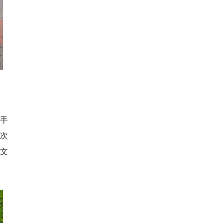
手
首次
文