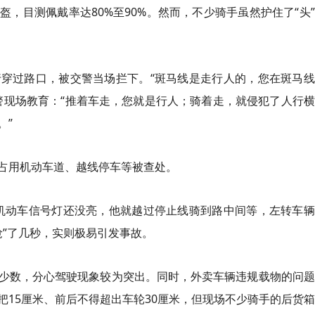
，目测佩戴率达80%至90%。然而，不少骑手虽然护住了“头
穿过路口，被交警当场拦下。“斑马线是走行人的，您在斑马线
警现场教育：“推着车走，您就是行人；骑着走，就侵犯了人行
。”
占用机动车道、越线停车等被查处。
机动车信号灯还没亮，他就越过停止线骑到路中间等，左转车辆
抢”了几秒，实则极易引发事故。
少数，分心驾驶现象较为突出。同时，外卖车辆违规载物的问题
15厘米、前后不得超出车轮30厘米，但现场不少骑手的后货