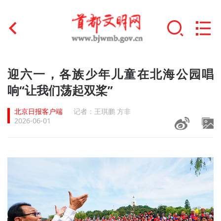
首页
迎六一，各族少年儿童在北海公园唱
+
响“让我们荡起双桨”
文明创建
北京日报客户端
记者：王琪鹏 方非
文明实践
2026-06-01
+
文明培育
未成年人思想道德建设
+
榜样人物
身边好人