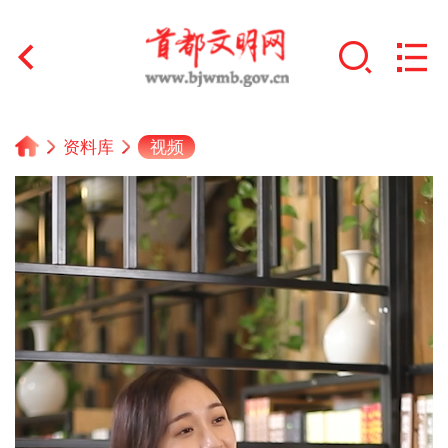
首页
视频
资料库
+
文明创建
文明实践
+
文明培育
未成年人思想道德建设
+
榜样人物
身边好人