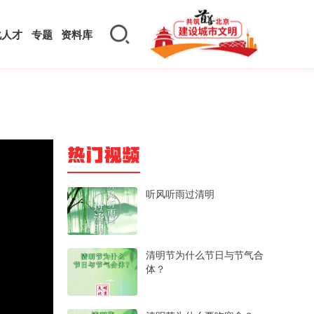
化人才
专题
资料库
热门视频
听风听雨过清明
清明节为什么节日与节气合
体？