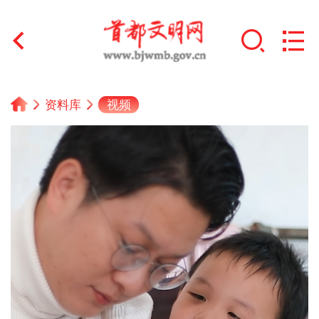
首页
视频
资料库
+
文明创建
文明实践
+
文明培育
未成年人思想道德建设
+
榜样人物
身边好人