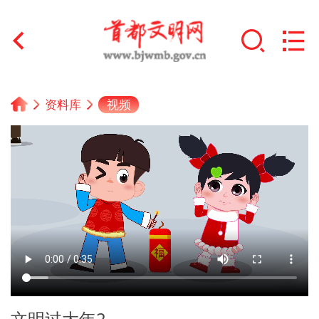
首页
视频
资料库
+
文明创建
文明实践
+
文明培育
未成年人思想道德建设
+
榜样人物
身边好人
文明过大年2