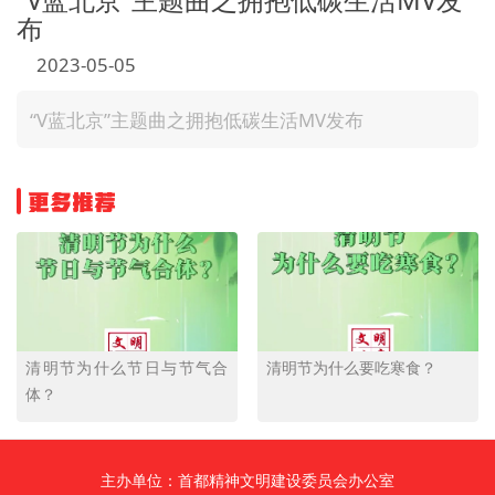
布
文明评论
2023-05-05
北京宣传文化引导基金
“V蓝北京”主题曲之拥抱低碳生活MV发布
宣传思想文化人才
专题
更多推荐
+
资料库
清明节为什么节日与节气合
清明节为什么要吃寒食？
体？
主办单位：首都精神文明建设委员会办公室