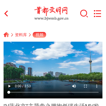
首页
视频
资料库
+
文明创建
文明实践
+
文明培育
未成年人思想道德建设
+
榜样人物
身边好人
“V蓝北京”主题曲之拥抱低碳生活MV发