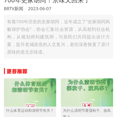
文明评论
BRTV新闻
2023-06-07
北京宣传文化引导基金
有着700年历史的史家胡同，近年成立了“史家胡同风
貌保护协会”，协会汇集社会资源，从高校到社会机
宣传思想文化人才
构，从规划师到建筑师，与居民们共同提出设计方
专题
案，提升老城改造的人文复兴，老街深巷恢复了原汁
原味的老北京味道。
+
资料库
更多推荐
什么体育运动和清明节有关？
为什么清明节要荡秋千、放风
筝？