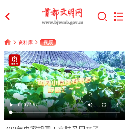
首页
视频
资料库
+
文明创建
文明实践
+
文明培育
未成年人思想道德建设
+
榜样人物
身边好人
700年史家胡同！京味又回来了