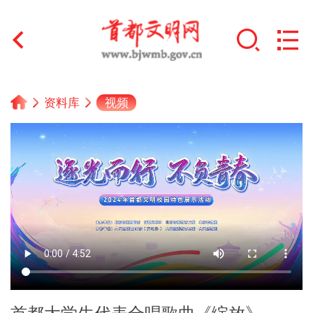
首页
视频
资料库
+
文明创建
文明实践
+
文明培育
未成年人思想道德建设
+
榜样人物
身边好人
首都大学生代表合唱歌曲《绽放》