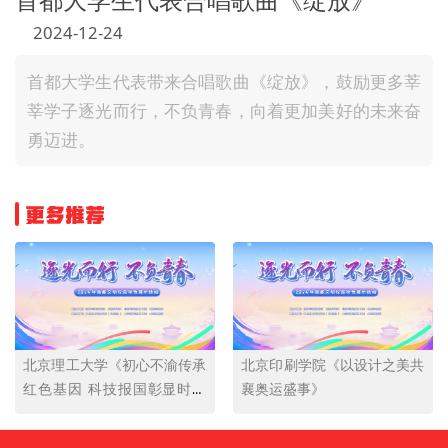
文明评论
2024-12-24
北京宣传文化引导基金
首都大学生代表带来合唱歌曲《绽放》，鼓励更多莘
莘学子逐光而行，不负青春，向着更加美好的未来奋
宣传思想文化人才
勇迈进。
专题
+
资料库
更多推荐
北京理工大学《初心不渝传承
北京印刷学院《以设计之美共
红色基因 科技报国彰显时代
襄奥运盛事》
担当》