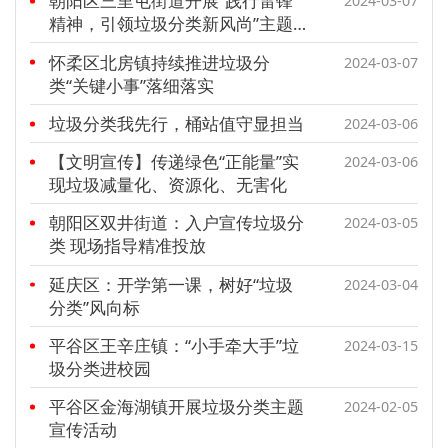
朝阳区三里屯街道开展“践行雷锋
2024-03-07
精神，引领垃圾分类新风尚”主题
志愿活动
怀柔区北房镇持续推进垃圾分
2024-03-07
类“关键小事”落细落实
垃圾分类我先行，桶站值守显担当
2024-03-06
【文明宣传】传递绿色“正能量”实
2024-03-06
现垃圾减量化、资源化、无害化
朝阳区双井街道：入户宣传垃圾分
2024-03-05
类 现场指导精准投放
延庆区：开学第一课，树好“垃圾
2024-03-04
分类”风向标
平谷区王辛庄镇：“小手牵大手”垃
2024-03-15
圾分类进校园
平谷区金海湖镇开展垃圾分类主题
2024-02-05
宣传活动