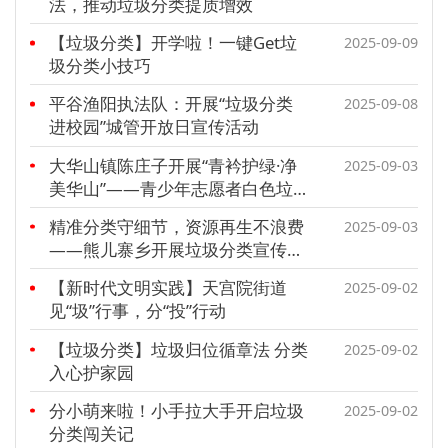
法，推动垃圾分类提质增效
【垃圾分类】开学啦！一键Get垃
2025-09-09
圾分类小技巧
平谷渔阳执法队：开展“垃圾分类
2025-09-08
进校园”城管开放日宣传活动
大华山镇陈庄子开展“青衿护绿·净
2025-09-03
美华山”——青少年志愿者白色垃
圾清理行动
精准分类守细节，资源再生不浪费
2025-09-03
——熊儿寨乡开展垃圾分类宣传活
动
【新时代文明实践】天宫院街道
2025-09-02
见“圾”行事，分“投”行动
【垃圾分类】垃圾归位循章法 分类
2025-09-02
入心护家园
分小萌来啦！小手拉大手开启垃圾
2025-09-02
分类闯关记