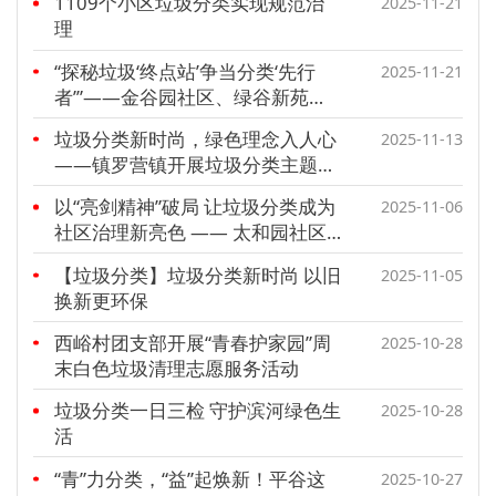
1109个小区垃圾分类实现规范治
2025-11-21
理
“探秘垃圾‘终点站’争当分类‘先行
2025-11-21
者’”——金谷园社区、绿谷新苑社
区联合开展垃圾分类实地研学活动
垃圾分类新时尚，绿色理念入人心
2025-11-13
——镇罗营镇开展垃圾分类主题宣
传活动
以“亮剑精神”破局 让垃圾分类成为
2025-11-06
社区治理新亮色 —— 太和园社区
召开垃圾分类工作推进会
【垃圾分类】垃圾分类新时尚 以旧
2025-11-05
换新更环保
西峪村团支部开展“青春护家园”周
2025-10-28
末白色垃圾清理志愿服务活动
垃圾分类一日三检 守护滨河绿色生
2025-10-28
活
“青”力分类，“益”起焕新！平谷这
2025-10-27