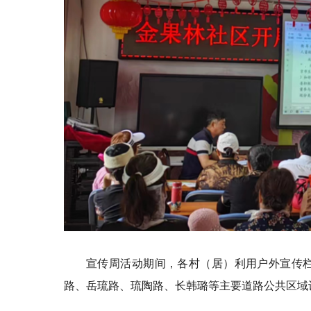
宣传周活动期间，各村（居）利用户外宣传
路、岳琉路、琉陶路、长韩
璐
等主要道路公共区域