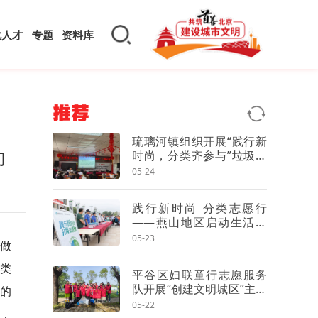
化人才
专题
资料库
推荐
琉璃河镇组织开展“践行新
动
时尚，分类齐参与”垃圾分
类宣传周活动
05-24
践行新时尚 分类志愿行
——燕山地区启动生活垃
圾分类宣传周
05-23
步做
类
平谷区妇联童行志愿服务
队开展“创建文明城区”主题
样的
志愿活动
05-22
，