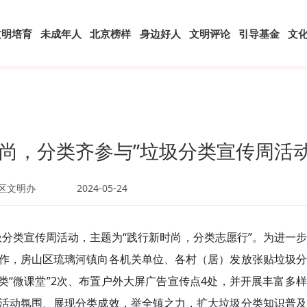
文明培育
未成年人
北京榜样
身边好人
文明评论
引导基金
文
时尚，分类齐参与”垃圾分类宣传周活
区文明办
2024-05-24
垃圾分类宣传周活动，主题为“践行新时尚，分类志愿行”。为进一
作，房山区琉璃河镇向各机关单位、各村（居）发放张贴垃圾分
类“微课堂”2次、布置户外大屏广告宣传
点
4处，并开展丰富多
活动氛围、展现分类成效，举全镇之力，扩大垃圾分类知识普及