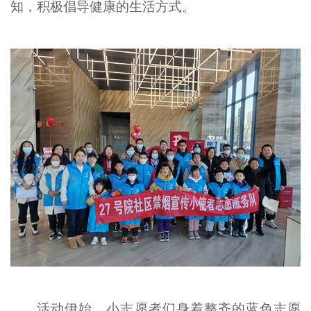
知，积极倡导健康的生活方式。
文明评论
北京宣传文化引导基金
宣传思想文化人才
专题
+
资料库
活动伊始，小志愿者们身着整齐的蓝色志愿