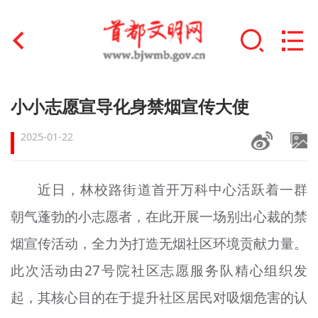
首页
小小志愿宣导化身禁烟宣传大使
+
文明创建
2025-01-22
文明实践
近日，林校路街道首开万科中心活跃着一群
+
文明培育
朝气蓬勃的小志愿者，在此开展一场别出心裁的禁
未成年人思想道德建设
烟宣传活动，全力为打造无烟社区环境贡献力量。
+
榜样人物
此次活动由27号院社区志愿服务队精心组织发
起，其核心目的在于提升社区居民对吸烟危害的认
身边好人