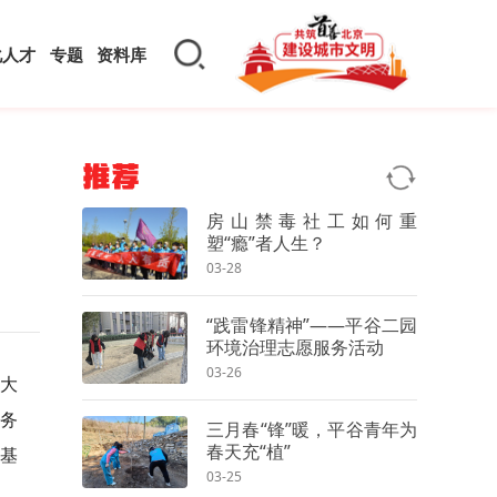
化人才
专题
资料库
推荐
房山禁毒社工如何重
塑“瘾”者人生？
03-28
“践雷锋精神”——平谷二园
环境治理志愿服务活动
03-26
大
服务
三月春“锋”暖，平谷青年为
春天充“植”
基
03-25