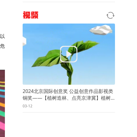
视频
以
危
2024北京国际创意奖 公益创意作品影视类
铜奖——【植树造林、点亮京津冀】植树
为了什么？
03-12