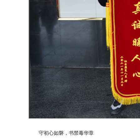
守初心如磐，书禁毒华章