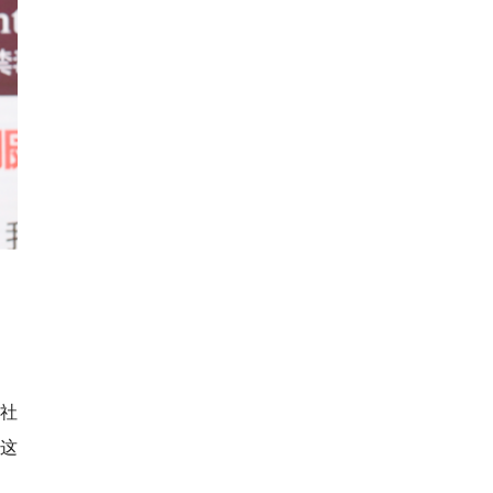
毒社
，这