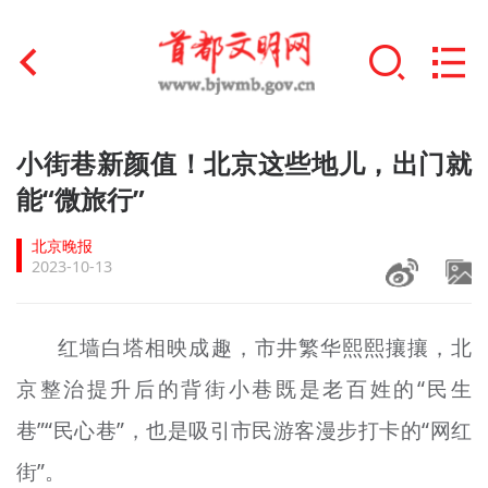
首页
小街巷新颜值！北京这些地儿，出门就
+
能“微旅行”
文明创建
北京晚报
文明实践
2023-10-13
+
文明培育
红墙白塔相映成趣，市井繁华熙熙攘攘，北
未成年人思想道德建设
京整治提升后的背街小
巷
既是老百姓的“民生
+
榜样人物
巷”“民心
巷
”，也是吸引市民游客漫步打卡的“网红
身边好人
街”。