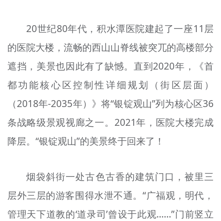
20世纪80年代，积水潭医院建起了一座11层
的医院大楼，流畅的西山山脊线被突兀的高楼部分
遮挡，美景也因此有了缺憾。直到2020年，《首
都功能核心区控制性详细规划（街区层面）
（2018年-2035年）》将“银锭观山”列为核心区36
条战略级景观视廊之一。2021年，医院大楼完成
降层
。“银锭
观
山”的美景终于回来了！
烟袋斜街一处古色古香的建筑门口，被里三
层外三层的游客围得水泄不通。“广福观，明代，
管理天下道教的‘道录司’曾设于此
观
……”门前竖立