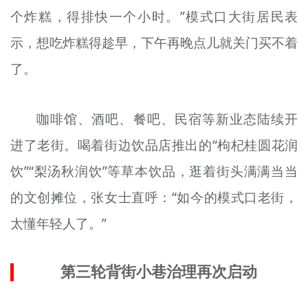
个炸糕，
得排
快一个小时。”模式口大街居民表
示，想吃炸糕得趁早，下午再晚点儿就关门买不着
了。
咖啡馆、酒吧、
餐
吧、民宿等新业态陆续开
进了老街。喝着街边饮品店推出的“枸杞桂圆
花润
饮
”“
梨
汤秋
润饮
”等草本饮品，
逛
着街头满满当当
的文创摊位，张女士直呼：“如今的模式口老街，
太懂年轻人了。”
第三轮背街小巷治理再次启动