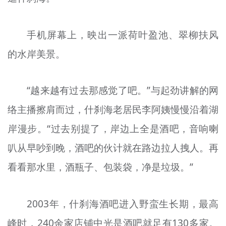
手机屏幕上，映出一派荷叶
盈
池、翠柳扶风
的水岸美景。
“越来越有过去那感觉了吧。”与起劲讲解的网
络主播擦肩而过，什刹海老居民李阿姨慢慢沿着湖
岸漫步。“过去别提了，岸边上全是酒吧，音响喇
叭从早吵到晚，酒吧的伙计就在路边拉人
拽
人。再
看看那水里，酒瓶子、包装袋，净是垃圾。”
2003年，什刹海酒吧进入野蛮生长期，最高
峰时，240余家店铺中光是酒吧就足有130多家。