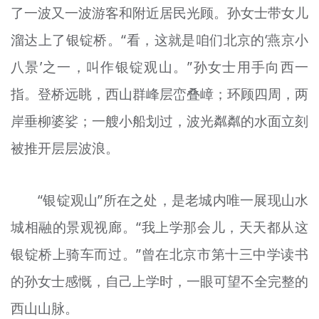
了一波又一波游客和附近居民光顾。孙女士带女儿
溜达上了银锭桥。“看，这就是咱们北京的‘燕京小
八景’之一，叫作银锭观山。”孙女士用手向西一
指。登桥远眺，西山群峰层峦叠嶂；环顾四周，两
岸垂柳婆娑；一艘小船划过，波光粼粼的水面立刻
被推开层层波浪。
“银锭观山”所在之处，是老城内唯一展现山水
城相融的景观视廊。“我上学那会儿，天天都从这
银锭桥上骑车而过。”曾在北京市第十三中学读书
的孙女士感慨，自己上学时，一眼可望不全完整的
西山山脉。