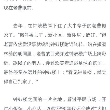
现在老曹眼前。
去年，在钟鼓楼脚下住了大半辈子的老曹
搬
家了。“
搬
洋桥去了，新小区、新楼房，挺好。”但
老曹依然
爱
没事就绕到钟鼓楼附近转转。站在撒满
林荫的胡同里，老曹的目光穿过钟鼓楼广场上舞彩
绸、踢毽子的老人，穿过欢笑着追逐足球的孩子，
最终停留在远处的钟鼓楼上：“看见钟鼓楼，就觉
得自己到家了。”
钟鼓楼之间的一片空地，
辟过
平民市场，开
过小饭馆、小商店，20世纪90年代还变成过“大排