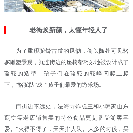
老街
焕
新颜，太懂年轻人了
为了重现驼铃古道的风韵，街头随处可见骆
驼雕塑景观，就连街边的座椅都巧妙地被设计成了
骆驼的造型。孩子们在骆驼的驼峰间爬上爬
下，“骆驼队”成了孩子们最爱的游乐场。
而街边不远处，法海寺炸糕王和小韩家山东
煎饼等老店铺售卖的特色食品更是备受游客喜
爱。“火得不得了，天天排大队。人多的时候，买