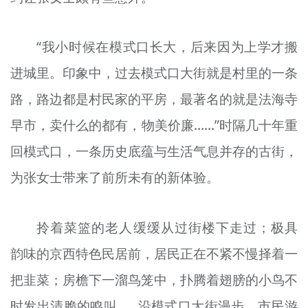
“我小时候在模式口长大，后来因为上学才搬
进城里。印象中，过去模式口大街就是村里的一条
路，路边都是村民家的平房，最著名的就是法海寺
早市，卖什么的都有，物美价廉……”时隔几十年重
回模式口，一条历史底蕴与生活气息并存的古街，
为张女士带来了前所未有的新体验。
拎着菜篮的老人缓缓
从
过街楼下走过；极具
韵味的京西特色民居前，居民正在不紧不慢
择
着一
把韭菜；房檐下一溜鸟笼中，扑腾着翅膀的小鸟不
时发出清脆的鸣叫……
沿
模式口大街漫步，市民游