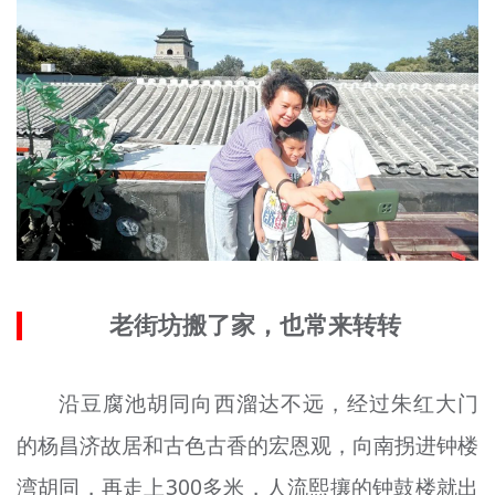
老街坊搬了家，也常来转转
沿
豆腐池胡同向西溜达不远，经过朱红大门
的杨昌济故居和古色古香的宏恩观，向南拐进钟楼
湾胡同，再走上300多米，人流熙攘的钟鼓楼就出