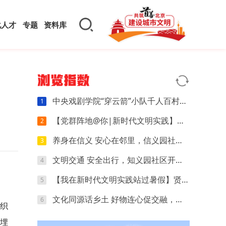
化人才
专题
资料库
浏览指数
中央戏剧学院“穿云箭”小队千人百村暑期实践：红色文化可感可触，文创“小楼”萌动山乡
1
【党群阵地@你|新时代文明实践】开营第四天｜执笔忆研学，动手探科学，解锁夏日多彩时光
2
养身在信义 安心在邻里，信义园社区立秋养生专场来啦
3
文明交通 安全出行，知义园社区开展电动车交通安全宣传活动
4
【我在新时代文明实践站过暑假】贤王庄村开展“寻找赛博坦星球”青少年科普活动
5
文化同源话乡土 好物连心促交融，夏各庄镇团委开展京津冀红领巾夏令营乡土好物分享会
6
组织
填埋