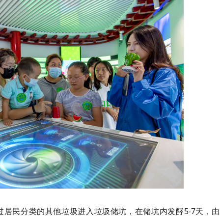
过居民分类的其他垃圾进入垃圾储坑，在
储
坑内发酵5-7天，