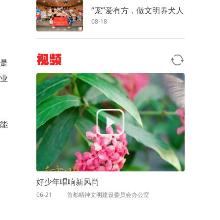
“宠”爱有方，做文明养犬人
08-18
视频
都是
业
天能
好少年唱响新风尚
06-21
首都精神文明建设委员会办公室