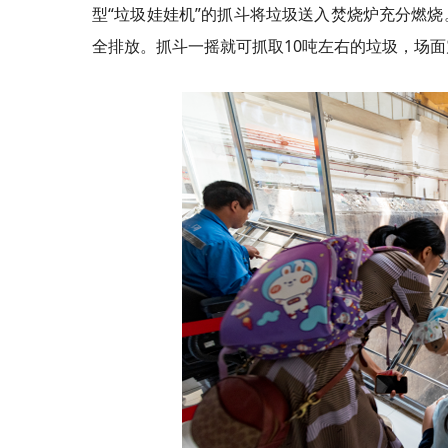
型“垃圾娃娃机”的抓斗将垃圾送入焚烧炉充分燃
全排放。抓斗一摇就可抓取10吨左右的垃圾，场