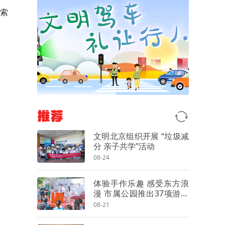
索
推荐
文明北京组织开展 “垃圾减
分 亲子共学”活动
08-24
体验手作乐趣 感受东方浪
漫 市属公园推出37项游园
活动迎七夕
08-21