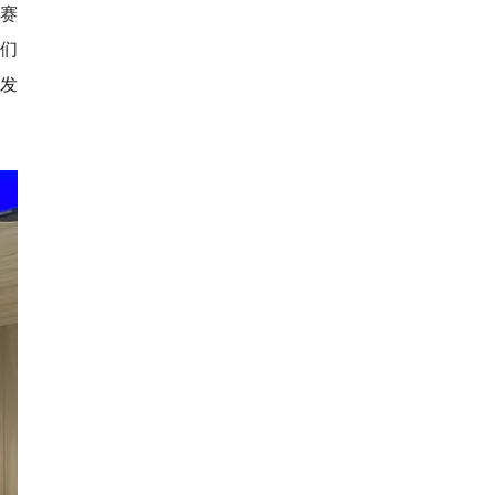
复赛
们
发