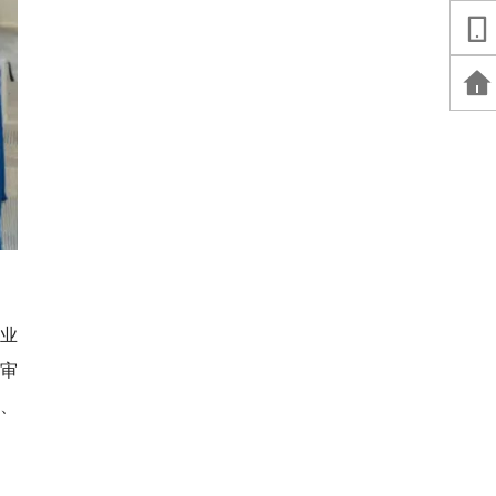
专业
审
、