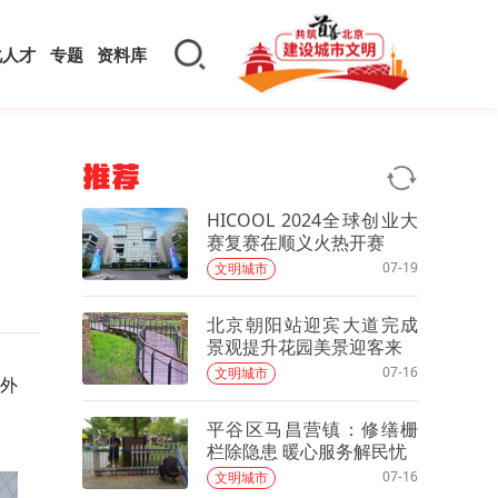
化人才
专题
资料库
推荐
HICOOL 2024全球创业大
赛复赛在顺义火热开赛
07-19
文明城市
北京朝阳站迎宾大道完成
景观提升花园美景迎客来
07-16
文明城市
海外
平谷区马昌营镇：修缮栅
栏除隐患 暖心服务解民忧
07-16
文明城市