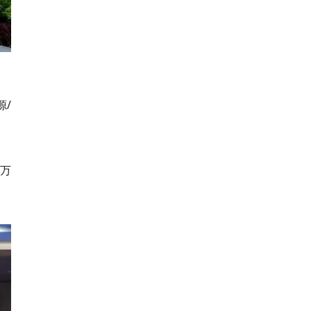
源/
0万