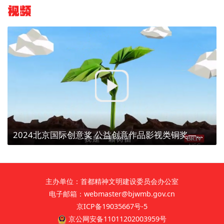
视频
2024北京国际创意奖 公益创意作品影视类铜奖——【植树造林、点亮京津冀】植树为了什么？
主办单位：首都精神文明建设委员会办公室
电子邮箱：webmaster@bjwmb.gov.cn
京ICP备19035667号-5
京公网安备11011202003959号