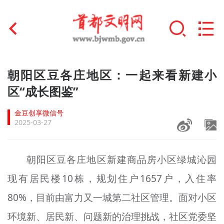
首页
朝阳区豆各庄地区：一起来看新建小
+
区“成长图鉴”
文明创建
金豆创享微信号
文明实践
2025-03-27
+
文明培育
朝阳区豆各庄地区新建商品房小区绿城沁园
未成年人思想道德建设
现有居民楼10栋，规划住户1657户，入住率
+
榜样人物
80%，目前由富力又一城第二社区管理。面对小区
身边好人
环境新、居民新、问题新的治理挑战，社区党委坚