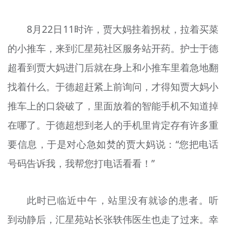
文明评论
8月22日11时许，贾大妈拄着拐杖，拉着买菜
北京宣传文化引导基金
的小推车，来到汇星苑社区服务站开药。护士于德
宣传思想文化人才
超看到贾大妈进门后就在身上和小推车里着急地翻
专题
找着什么。于德超赶紧上前询问，才得知贾大妈小
+
推车上的口袋破了，里面放着的智能手机不知道掉
资料库
在哪了。于德超想到老人的手机里肯定存有许多重
要信息，于是对心急如焚的贾大妈说：“您把电话
号码告诉我，我帮您打电话看看！”
此时已临近中午，站里没有就诊的患者。听
到动静后，汇星苑站长张轶伟医生也走了过来。幸