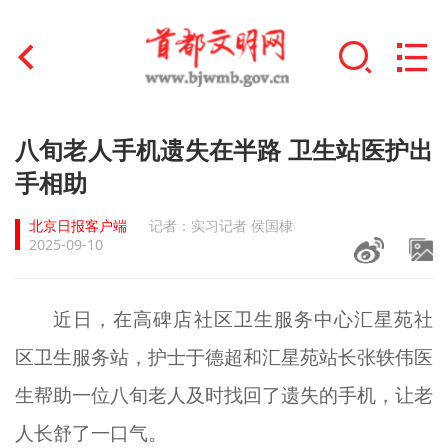
首页
八旬老人手机遗失在半路 卫生站医护出
+
手相助
文明创建
北京日报客户端
记者：实习记者 侯国棣
文明实践
2025-09-10
+
文明培育
近日，在高碑店社区卫生服务中心汇星苑社
未成年人思想道德建设
区卫生服务站，护士于德超和汇星苑站长张轶伟医
+
榜样人物
生帮助一位八旬老人及时找回了遗失的手机，让老
身边好人
人长舒了一口气。