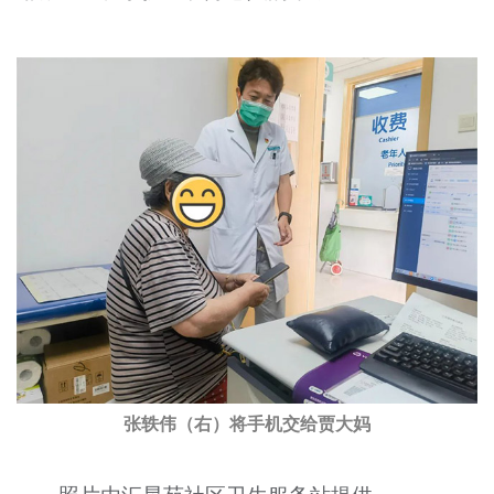
张轶伟（右）将手机交给贾大妈