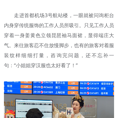
文明评论
走进首都机场3号航站楼，一眼就被问询柜台
北京宣传文化引导基金
内身穿传统服饰的工作人员所吸引。只见工作人员
宣传思想文化人才
穿着一身姜黄色立领琵琶袖马面裙，显得端庄大
专题
气。来往旅客忍不住放慢脚步，也有的旅客对着服
+
装纹样细细打量，咨询完问题，还不忘补一
资料库
句：“小姐姐穿汉服也太好看了！”