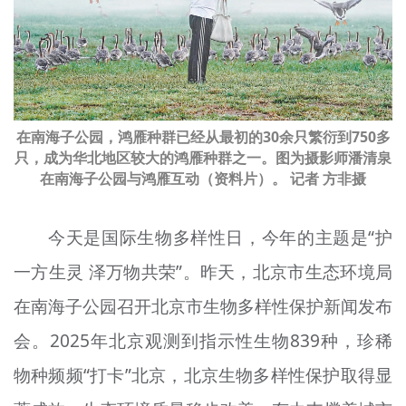
文明评论
北京宣传文化引导基金
宣传思想文化人才
在南海子公园，鸿雁种群已经从最初的30余只繁衍到750多
专题
只，成为华北地区较大的鸿雁种群之一。图为摄影师潘清泉
在南海子公园与鸿雁互动（资料片）。 记者 方非摄
+
资料库
今天是国际生物多样性日，今年的主题是“护
一方生灵 泽万物共荣”。昨天，北京市生态环境局
在南海子公园召开北京市生物多样性保护新闻发布
会。2025年北京观测到指示性生物839种，珍稀
物种频频“打卡”北京，北京生物多样性保护取得显