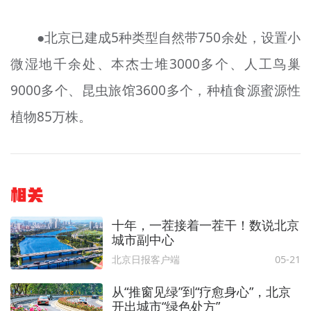
●北京已建成5种类型自然带750余处，设置小
微湿地千余处、本杰士堆3000多个、人工鸟巢
9000多个、昆虫旅馆3600多个，种植食源蜜源性
植物85万株。
相关
十年，一茬接着一茬干！数说北京
城市副中心
北京日报客户端
05-21
从“推窗见绿”到“疗愈身心”，北京
开出城市“绿色处方”