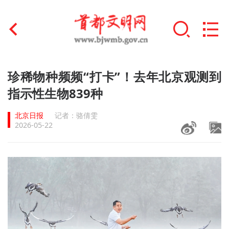
首页
珍稀物种频频“打卡”！去年北京观测到
+
指示性生物839种
文明创建
北京日报
记者：骆倩雯
文明实践
2026-05-22
+
文明培育
未成年人思想道德建设
+
榜样人物
身边好人