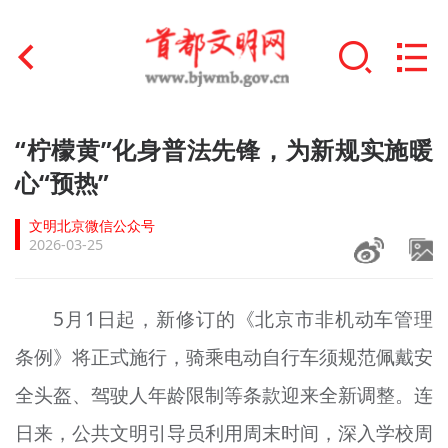
首页
“柠檬黄”化身普法先锋，为新规实施暖
+
心“预热”
文明创建
文明北京微信公众号
文明实践
2026-03-25
+
文明培育
5月1日起，新修订的《北京市非机动车管理
未成年人思想道德建设
条例》将正式施行，骑乘电动自行车须规范佩戴安
+
榜样人物
全头盔、驾驶人年龄限制等条款迎来全新调整。连
身边好人
日来，公共文明引导员利用周末时间，深入学校周