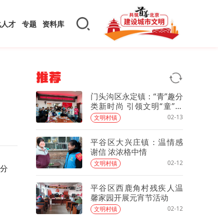
化人才
专题
资料库
推荐
门头沟区永定镇：“青”趣分
类新时尚 引领文明“童”先
行
02-13
文明村镇
平谷区大兴庄镇：温情感
谢信 浓浓格中情
02-12
文明村镇
分
平谷区西鹿角村残疾人温
馨家园开展元宵节活动
02-12
文明村镇