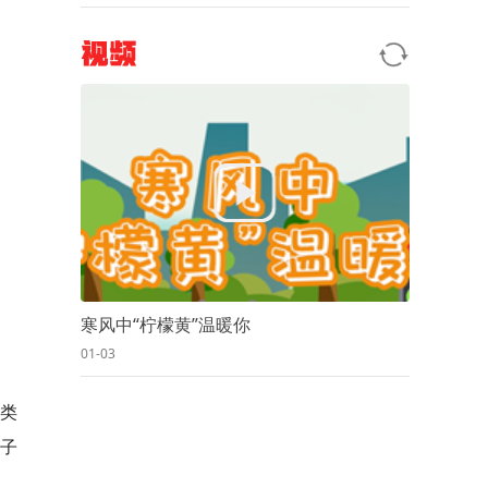
视频
寒风中“柠檬黄”温暖你
01-03
类
子