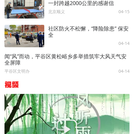
一封跨越2000公里的感谢信
北京顺义
04-15
社区防火不松懈，“降险除患” 保安
全
04-14
闻“风”而动，平谷区黄松峪乡多举措筑牢大风天气安
全屏障
平谷区文明办
04-14
视频