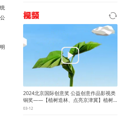
传统
视频
级公
明
2024北京国际创意奖 公益创意作品影视类
铜奖——【植树造林、点亮京津冀】植树
为了什么？
03-12