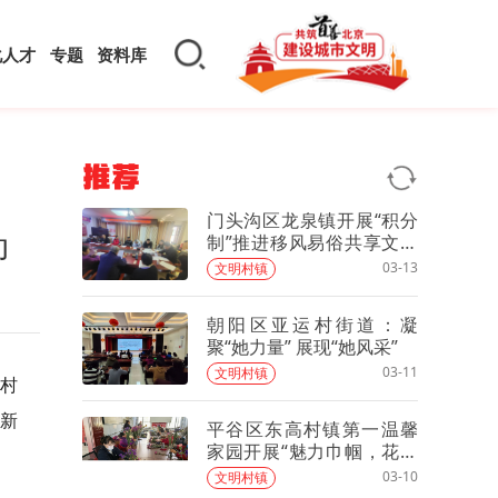
化人才
专题
资料库
推荐
门头沟区龙泉镇开展“积分
动
制”推进移风易俗共享文明
新风宣传活动
03-13
文明村镇
朝阳区亚运村街道：凝
聚“她力量” 展现“她风采”
03-11
文明村镇
村
风新
平谷区东高村镇第一温馨
家园开展“魅力巾帼，花漾
生活”主题插花活动
03-10
文明村镇