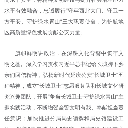
文明评论
水平有效融合，忠诚履行“守牢西北大门、守卫一
北京宣传文化引导基金
方平安、守护绿水青山”三大职责使命，为护航地
区高质量绿色发展贡献公安力量。
宣传思想文化人才
专题
旗帜鲜明讲政治，在深耕文化育警中筑牢文
+
资料库
明之基。
深入学习
贯彻习近平总书记给长城脚下乡
亲们回信精神，弘扬新时代延庆公安“长城卫士”五
种精神，成立“长城卫士”志愿服务队和长城文化研
究兴趣团队，开展“争当长城卫士·守护绿水青山”主
题实践活动，不断增强全
警
文明有我、奉献担当责
任意识；加快推进分局局
史
编撰和局史馆建设工