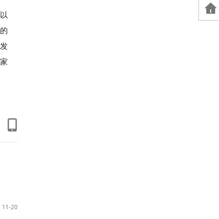
得以
的
发
家
11-20