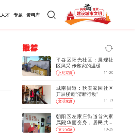
化人才
专题
资料库
推荐
平谷区阳光社区：展现社
区风采 传递家的温暖
11-20
文明家庭
城南街道：秋实家园社区
开展楼道“清新行动”
11-13
文明家庭
朝阳区左家庄街道首汽家
属院华丽变身，居民共治
打造全景楼院新风貌
10-29
文明家庭