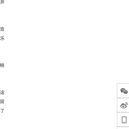
并
造
娱乐
映
这
留
了