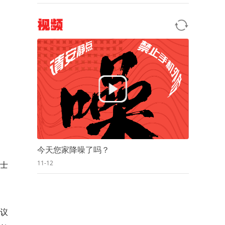
视频
今天您家降噪了吗？
11-12
士
行议