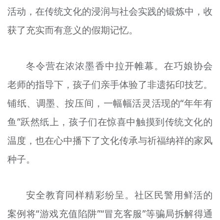
活动，在传统文化的浸润与社会实践的锻炼中，收
文明评论
获了充实而有意义的假期记忆。
北京宣传文化引导基金
宣传思想文化人才
冬令营在浓浓墨香中拉开帷幕。在巧娘协会
专题
老师的指导下，孩子们亲手体验了非遗拓印技艺。
+
铺纸、调墨、按压间，一幅幅活灵活现的“年年有
资料库
鱼”跃然纸上，孩子们在惊喜中触摸到传统文化的
温度，也在心中播下了文化传承与祈福纳祥的家风
种子。
安全教育同样精彩纷呈。社区民警用鲜活的
案例将“游戏充值陷阱”“冒充客服”等骗局拆解得通