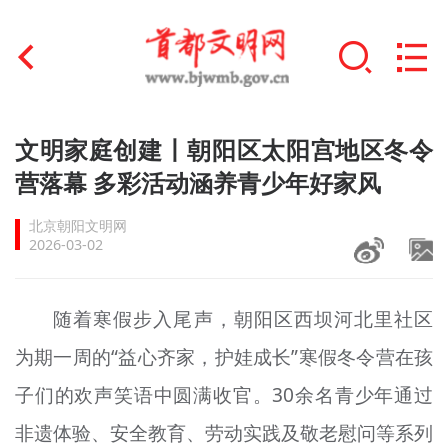
首页
文明家庭创建丨朝阳区太阳宫地区冬令
+
营落幕 多彩活动涵养青少年好家风
文明创建
北京朝阳文明网
文明实践
2026-03-02
+
文明培育
随着寒假步入尾声，朝阳区西坝河北里社区
未成年人思想道德建设
为期一周的“益心齐家，护娃成长”寒假冬令营在孩
+
榜样人物
子们的欢声笑语中圆满收官。30余名青少年通过
身边好人
非遗体验、安全教育、劳动实践及敬老慰问等系列