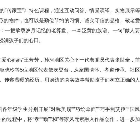
的“传家宝”》特色课程，通过互动问答、情景演绎、实物展示
有形的物件，也可以是勤俭节约的习惯、诚实守信的品格、敬老
”：一把承载岁月记忆的老算盘、一本泛黄的族谱、一句“做人
然浸润孩子们的心田。
“爱心妈妈”王芳芳，孙河地区关心下一代老党员代表张世全，
”耿晓玲等5位地区代表依次登台，从家国情怀、孝道传承、社
、传递温暖的经历，用身边的真实故事帮助孩子们树立正确的人
年级学生分别开展“对称美扇”“巧绘伞面”“巧手制艾捶”“国
的过程中，将“孝”“勤”“和”等家风元素融入作品创作，进一步