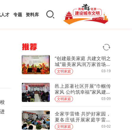
化人才
专题
资料库
推荐
“创建最美家庭 共建文明之
城”最美家风润万家首场文
化巡演走进夏各庄
03-19
文明家庭
邑上原著社区开展“巾帼传
家风 公约筑幸福”家风建设
主题活动
03-09
文明家庭
分校
，进
全家学雷锋 共护好家园，
夏各庄镇开展家庭学雷锋
环保志愿服务活动
03-02
文明家庭