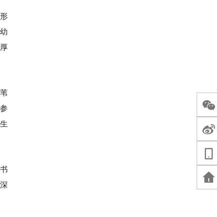
等形
爱幼
要厚
前苇
区参
生
风书
加深