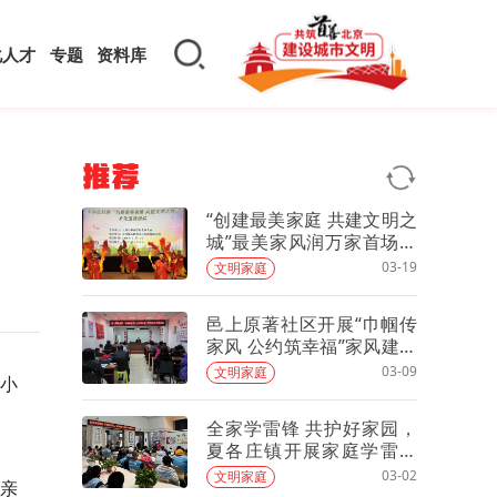
化人才
专题
资料库
推荐
“创建最美家庭 共建文明之
城”最美家风润万家首场文
化巡演走进夏各庄
03-19
文明家庭
邑上原著社区开展“巾帼传
家风 公约筑幸福”家风建设
主题活动
03-09
文明家庭
馆小
全家学雷锋 共护好家园，
夏各庄镇开展家庭学雷锋
环保志愿服务活动
03-02
文明家庭
亲