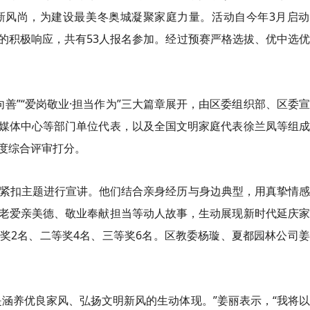
新风尚，为建设最美冬奥城凝聚家庭力量。活动自今年3月启动
的积极响应，共有53人报名参加。经过预赛严格选拔、优中选
德向善”“爱岗敬业·担当作为”三大篇章展开，由区委组织部、区委
媒体中心等部门单位代表，以及全国文明家庭代表徐兰凤等组成
度综合评审打分。
员紧扣主题进行宣讲。他们结合亲身经历与身边典型，用真挚情
老爱亲美德、敬业奉献担当等动人故事，生动展现新时代延庆家
奖2名、二等奖4名、三等奖6名。区教委杨璇、夏都园林公司
是涵养优良家风、弘扬文明新风的生动体现。”姜丽表示，“我将