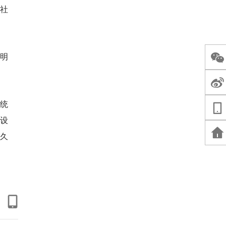
润社
文明
统
设
持久