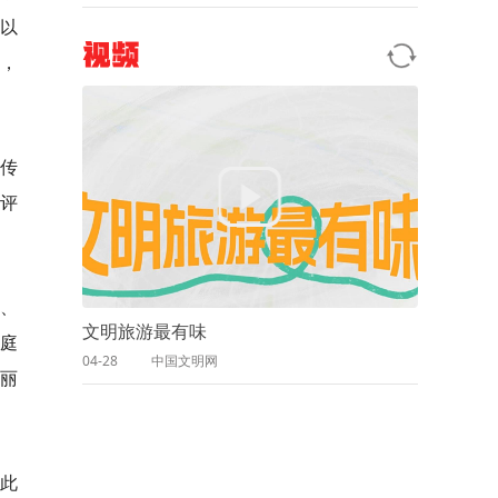
以
视频
优，
宣传
评
感、
文明旅游最有味
庭
04-28
中国文明网
姜丽
以此