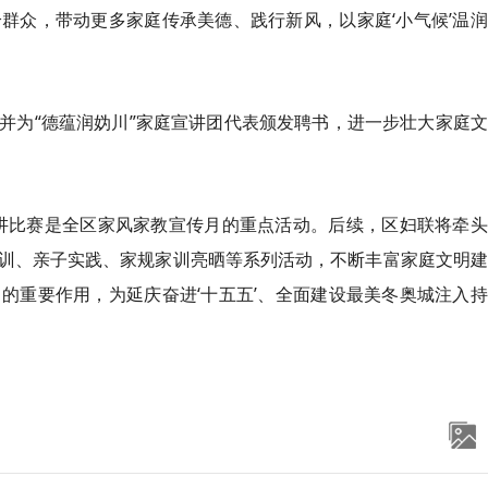
群众，带动更多家庭传承美德、践行新风，以家庭‘小气候’温
奖，并为“德蕴润妫川”家庭宣讲团代表颁发聘书，进一步壮大家庭
讲比赛是全区家风家教宣传月的重点活动。后续，区妇联将牵头
训、亲子实践、家规家训亮晒等系列活动，不断丰富家庭文明建
的重要作用，为延庆奋进‘十五五’、全面建设最美冬奥城注入