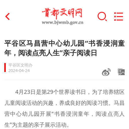
首页
平谷区马昌营中心幼儿园“书香浸润童
+
年，阅读点亮人生”亲子阅读日
文明创建
平谷区文明办
文明实践
2024-04-24
+
文明培育
4月23日是第29个世界读书日，为了培养辖区
未成年人思想道德建设
儿童阅读活动的兴趣，养成良好的阅读
习惯
。马昌
+
榜样人物
营中心幼儿园开展“书香浸润童年，阅读点亮人
身边好人
生”为主题的亲子展示活动。