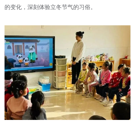
的变化，深刻体验立冬节气的习俗。
文明评论
北京宣传文化引导基金
宣传思想文化人才
专题
+
资料库