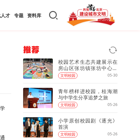
化人才
专题
资料库
推荐
校园艺术生态共建展示在
房山区张坊镇张坊中心小
学举办
05-30
文明校园
青年榜样进校园，桂海潮
与中学生分享追梦之旅
05-26
文明校园
办学
小学原创校园剧《逐光》
首演
05-26
文明校园
生通