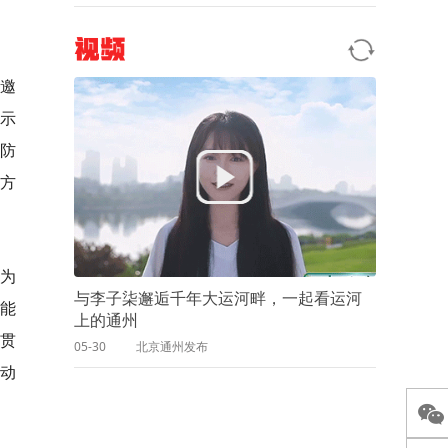
视频
并邀
展示
券防
等方
为
与李子柒邂逅千年大运河畔，一起看运河
技能
上的通州
贯
05-30
北京通州发布
生动