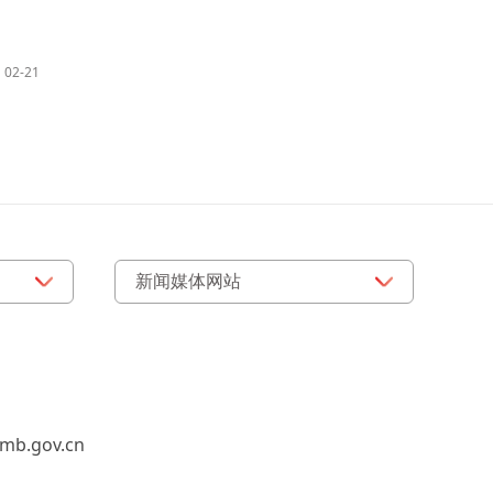
02-21
b.gov.cn