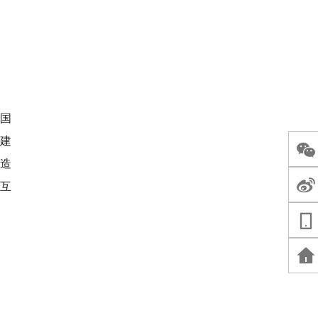
国
伍建
造
互