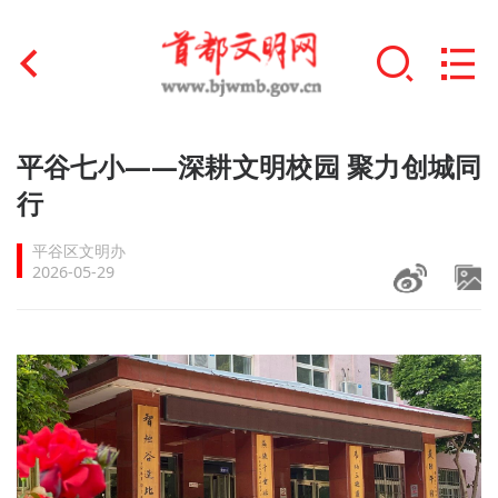
首页
平谷七小——深耕文明校园 聚力创城同
+
行
文明创建
平谷区文明办
文明实践
2026-05-29
+
文明培育
未成年人思想道德建设
+
榜样人物
身边好人