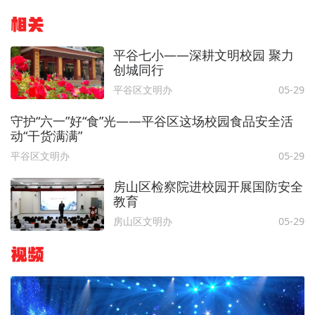
相关
平谷七小——深耕文明校园 聚力
创城同行
平谷区文明办
05-29
守护“六一”好“食”光——平谷区这场校园食品安全活
动“干货满满”
平谷区文明办
05-29
房山区检察院进校园开展国防安全
教育
房山区文明办
05-29
视频