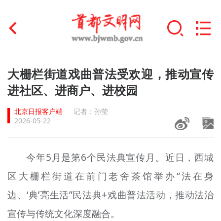
首页
大栅栏街道戏曲普法受欢迎，推动宣传
+
进社区、进商户、进校园
文明创建
北京日报客户端
记者：孙莹
文明实践
2026-05-22
+
文明培育
今年5月是第6个民法典宣传月。近日，西城
未成年人思想道德建设
区大栅栏街道在前门老舍茶馆举办“法在身
+
榜样人物
边、‘典’亮生活”民法典+戏曲普法活动，推动法治
身边好人
宣传与传统文化深度融合。