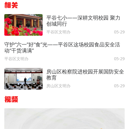
相关
平谷七小——深耕文明校园 聚力
创城同行
平谷区文明办
05-29
守护“六一”好“食”光——平谷区这场校园食品安全活
动“干货满满”
平谷区文明办
05-29
房山区检察院进校园开展国防安全
教育
房山区文明办
05-29
视频