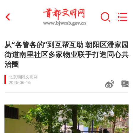
首页
从“各管各的”到互帮互助 朝阳区潘家园
+
街道南里社区多家物业联手打造同心共
文明创建
治圈
文明实践
北京朝阳文明网
+
文明培育
2026-06-16
未成年人思想道德建设
+
榜样人物
身边好人