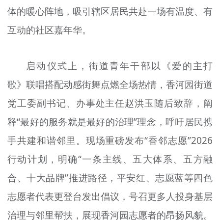
体的暖心阵地，吸引辖区居民共赴一场有温度、有
文明评论
互动的社区嘉年华。
北京宣传文化引导基金
宣传思想文化人才
启动仪式上，街道青年干部以《爱的主打
专题
歌》联唱搭配动感街舞点燃全场热情，香河园街道
+
党工委副书记、办事处主任赵洪玉随后致辞，阐
资料库
释“最好的服务就是最好的治理”理念，呼吁居民携
手共建和谐邻里。现场重磅发布“香邻志愿”2026
行动计划，明确“一条主线、五大体系、五方融
合、十大品牌”推进路径，平安红、志愿蓝等四色
志愿者代表更登台发出倡议，号召更多人投身基层
治理与邻里帮扶，展现香河园志愿者的昂扬风貌。