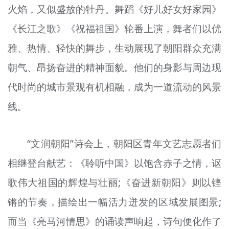
火焰，又似盛放的牡丹。舞蹈《好儿好女好家园》
《长江之歌》《祝福祖国》轮番上演，舞者们以优
雅、热情、轻快的舞步，生动展现了朝阳群众充满
朝气、昂扬奋进的精神面貌。他们的身影与周边现
代时尚的城市景观有机相融，成为一道流动的风景
线。
“文润朝阳”诗会上，朝阳区青年文艺志愿者们
相继登台献艺：《聆听中国》以饱含赤子之情，讴
歌伟大祖国的辉煌与壮丽;《奋进新朝阳》则以铿
锵的节奏，描绘出一幅活力迸发的区域发展图景;
而当《亮马河情思》的诵读声响起，诗句便化作了