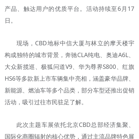
文明评论
产品、触达用户的优质平台。活动持续至6月17
日。
北京宣传文化引导基金
宣传思想文化人才
现场，CBD地标中信大厦与林立的摩天楼宇
专题
构成独特的城市背景，奔驰CLA纯电、奥迪A6L、
+
大众新揽巡、极狐问道V9、华为尊界S800、红旗
资料库
HS6等多款新上市车辆集中亮相，涵盖豪华品牌、
新能源、燃油车等多个品类，部分车型还推出促销
活动，吸引过往市民驻足了解。
此次主题车展依托北京CBD总部经济集聚、
国际化商圈辐射的核心优势，通过主流品牌特色展