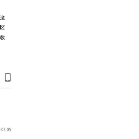
这
地区
全教
03-05