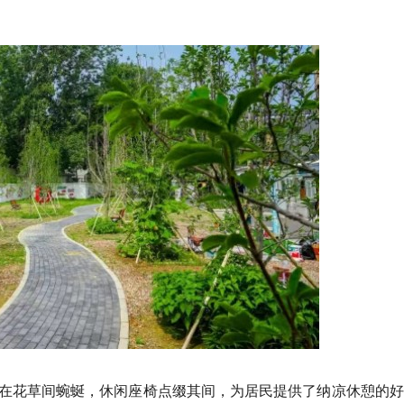
在花草间蜿蜒，休闲座椅点缀其间，为居民提供了纳凉休憩的好