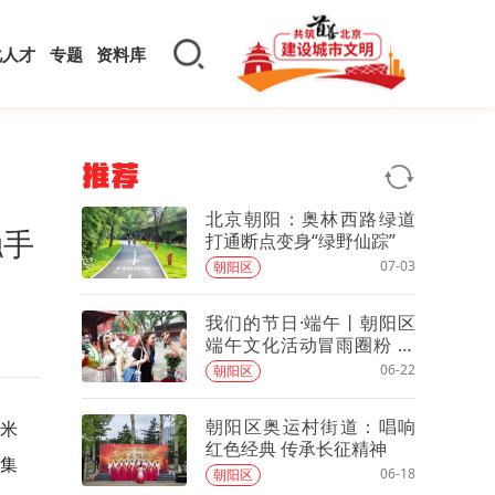
化人才
专题
资料库
推荐
北京朝阳：奥林西路绿道
触手
打通断点变身“绿野仙踪”
07-03
朝阳区
我们的节日·端午丨朝阳区
端午文化活动冒雨圈粉 民
俗新玩法激活非遗新活力
06-22
朝阳区
朝阳区奥运村街道：唱响
方米
红色经典 传承长征精神
集
06-18
朝阳区