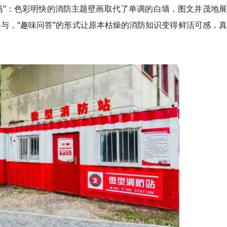
码”：色彩明快的消防主题壁画取代了单调的白墙，图文并茂地
与，“趣味问答”的形式让原本枯燥的消防知识变得鲜活可感，