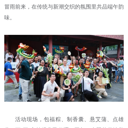
冒雨前来，在传统与新潮交织的氛围里共品端午韵
文明评论
味。
北京宣传文化引导基金
宣传思想文化人才
专题
+
资料库
活动现场，包福粽、制香囊、悬艾蒲、点雄