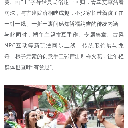
黄、画“王”字等经典民俗逐一回归，青翠艾草沾着
雨珠，与古建院落相映成趣，不少家长带着孩子在
一针一线、一折一裹间感知祈福纳吉的传统内涵。
与此同时，端午主题拼豆手作、专属集章、古风
NPC互动等新玩法同步上线，传统服饰展与龙
舟、粽子元素的创意手工碰撞出别样火花，让年轻
群体也直呼“有意思”。