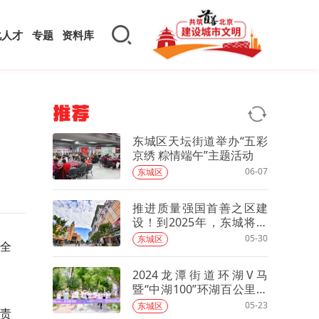
化人才
专题
资料库
推荐
东城区天坛街道举办“五彩
京绣 粽情端午”主题活动
06-07
东城区
推进质量强国首善之区建
设！到2025年，东城将有
这些提升
05-30
东城区
全
2024龙潭街道环湖V马
暨“中湖100”环湖百公里接
力正式开赛
05-23
东城区
责