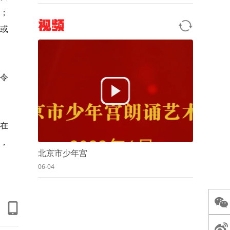
；
视频
或
令
在
，
北京市少年宫
06-04