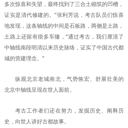
多次惊喜和失望，最终找到了三合土砌筑的凹槽，
证实是清代修建的。”张利芳说，考古队员们惊喜
地发现，这条轴线的中间是石板路，两侧是土路，
土路上还留有很多车辙，“通过考古，我们厘清了
中轴线南段明清以来历史脉络，证实了中国古代都
城的营建理念。”
纵观北京老城南北，气势恢宏、舒展壮美的
北京中轴线呈现在世人面前。
考古工作者们还在努力，发掘历史、阐释历
史，向世人讲好古都故事。