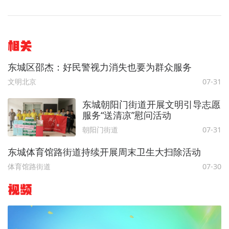
相关
东城区邵杰：好民警视力消失也要为群众服务
文明北京
07-31
东城朝阳门街道开展文明引导志愿
服务“送清凉”慰问活动
朝阳门街道
07-31
东城体育馆路街道持续开展周末卫生大扫除活动
体育馆路街道
07-30
视频