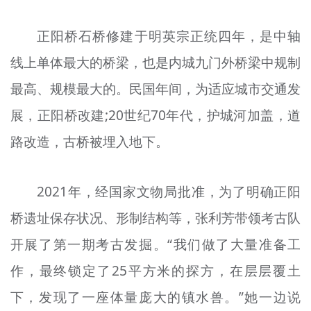
正阳桥石桥修建于明英宗正统四年，是中轴
线上单体最大的桥梁，也是内城九门外桥梁中规制
最高、规模最大的。民国年间，为适应城市交通发
展，正阳桥改建;20世纪70年代，护城河加盖，道
路改造，古桥被埋入地下。
2021年，经国家文物局批准，为了明确正阳
桥遗址保存状况、形制结构等，张利芳带领考古队
开展了第一期考古发掘。“我们做了大量准备工
作，最终锁定了25平方米的探方，在层层覆土
下，发现了一座体量庞大的镇水兽。”她一边说