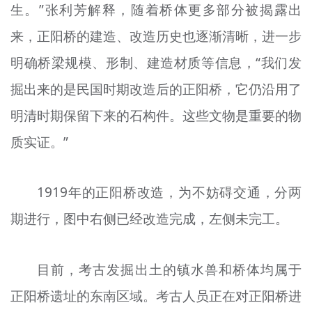
生。”张利芳解释，随着桥体更多部分被揭露出
来，正阳桥的建造、改造历史也逐渐清晰，进一步
明确桥梁规模、形制、建造材质等信息，“我们发
掘出来的是民国时期改造后的正阳桥，它仍沿用了
明清时期保留下来的石构件。这些文物是重要的物
质实证。”
1919年的正阳桥改造，为不妨碍交通，分两
期进行，图中右侧已经改造完成，左侧未完工。
目前，考古发掘出土的镇水兽和桥体均属于
正阳桥遗址的东南区域。考古人员正在对正阳桥进