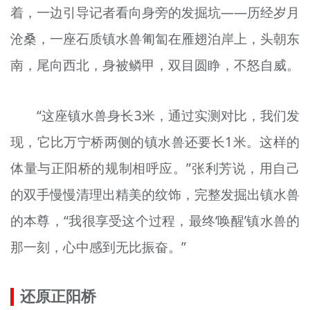
着，一边引导记者看向身旁的发掘坑——历经岁月
沧桑，一座石质镇水兽匍匐在雁翅泊岸上，头朝东
南，尾向西北，身被鳞甲，双目圆睁，不怒自威。
“这座镇水兽身长3米，通过实测对比，我们发
现，它比万宁桥两侧的镇水兽还要长1米。这样的
体量与正阳桥的规制相呼应。”张利芳说，用自己
的双手慢慢清理出精美的纹饰，完整发掘出镇水兽
的本尊，“我很享受这个过程，最终‘唤醒’镇水兽的
那一刻，心中感到无比振奋。”
还原正阳桥