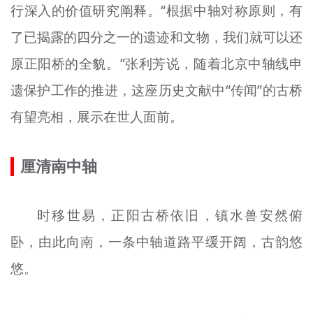
行深入的价值研究阐释。“根据中轴对称原则，有
了已揭露的四分之一的遗迹和文物，我们就可以还
原正阳桥的全貌。”张利芳说，随着北京中轴线申
遗保护工作的推进，这座历史文献中“传闻”的古桥
有望亮相，展示在世人面前。
厘清南中轴
时移世易，正阳古桥依旧，镇水兽安然俯
卧，由此向南，一条中轴道路平缓开阔，古韵悠
悠。