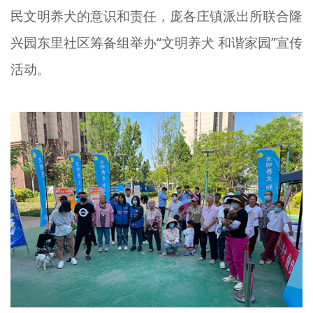
民文明养犬的意识和责任，庞各庄镇派出所联合隆
文明评论
兴园东里社区筹备组举办“文明养犬 和谐家园”宣传
北京宣传文化引导基金
活动。
宣传思想文化人才
专题
+
资料库