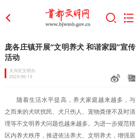
首页
庞各庄镇开展“文明养犬 和谐家园”宣传
+
活动
文明创建
大兴区文明办
文明实践
2023-06-13
+
文明培育
随着生活水平提高，养犬家庭越来越多，与
未成年人思想道德建设
之而来的犬吠扰民、犬只伤人、宠物粪便不及时清
+
榜样人物
理等不文明养犬问题也越来越多。为进一步规范辖
身边好人
区内养犬秩序，推进依法养犬、文明养犬，增强居