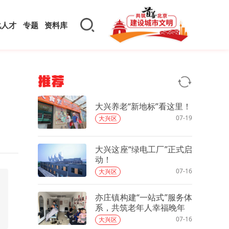
化人才
专题
资料库
推荐
大兴养老“新地标”看这里！
07-19
大兴区
大兴这座“绿电工厂”正式启
动！
07-16
大兴区
亦庄镇构建“一站式”服务体
系，共筑老年人幸福晚年
07-16
大兴区