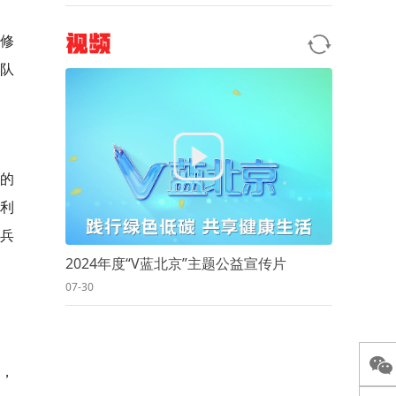
修
视频
队
”的
气利
官兵
2024年度“V蓝北京”主题公益宣传片
07-30
念，