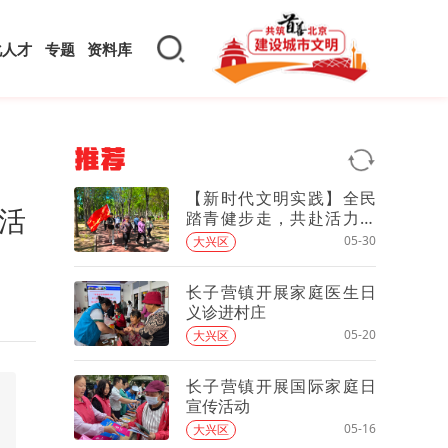
化人才
专题
资料库
推荐
【新时代文明实践】全民
活
踏青健步走，共赴活力之
约
05-30
大兴区
长子营镇开展家庭医生日
义诊进村庄
05-20
大兴区
长子营镇开展国际家庭日
宣传活动
05-16
大兴区