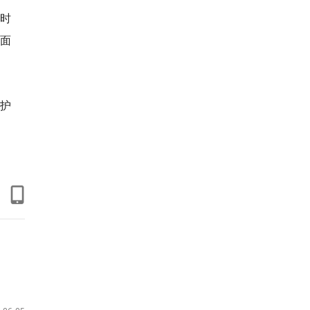
时
面
守护