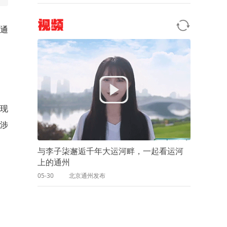
视频
打通
、现
涉
与李子柒邂逅千年大运河畔，一起看运河
上的通州
05-30
北京通州发布