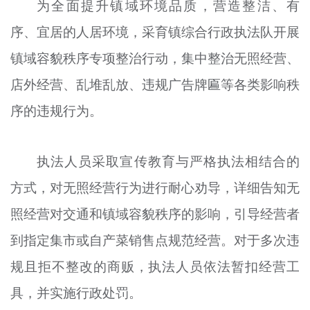
为全面提升镇域环境品质，营造整洁、有
文明评论
序、宜居的人居环境，采育镇综合行政执法队开展
北京宣传文化引导基金
镇域容貌秩序专项整治行动，集中整治无照经营、
宣传思想文化人才
店外经营、乱堆乱放、违规广告牌匾等各类影响秩
序的违规行为。
专题
+
资料库
执法人员采取宣传教育与严格执法相结合的
方式，对无照经营行为进行耐心劝导，详细告知无
照经营对交通和镇域容貌秩序的影响，引导经营者
到指定集市或自产菜销售点规范经营。对于多次违
规且拒不整改的商贩，执法人员依法暂扣经营工
具，并实施行政处罚。